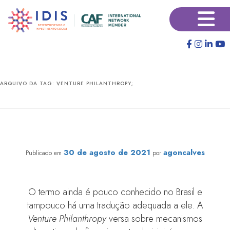
Pular
Pular
×
para
para
o
o
conteúdo
conteúdo
principal
secundário
ARQUIVO DA TAG:
VENTURE PHILANTHROPY;
Latimpacto oferece master class sobre Venture
Philanthropy para equipe IDIS
30 de agosto de 2021
agoncalves
Publicado em
por
O termo ainda é pouco conhecido no Brasil e
tampouco há uma tradução adequada a ele. A
Venture Philanthropy
versa sobre mecanismos