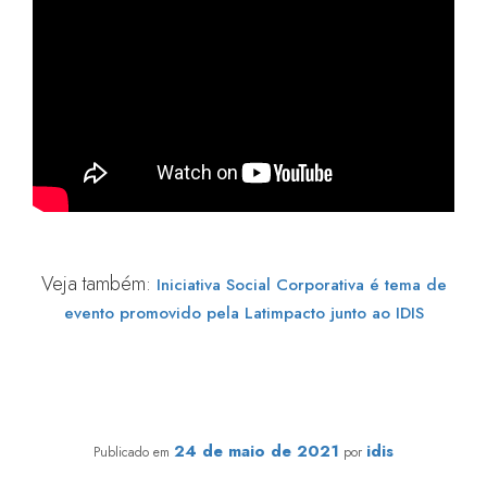
Veja também:
Iniciativa Social Corporativa é tema de
evento promovido pela Latimpacto junto ao IDIS
IDIS e Latimpacto firmam parceria para o avanço do
Investimento para Impacto no Brasil
24 de maio de 2021
idis
Publicado em
por