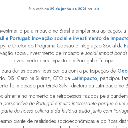
Publicado em
29 de junho de 2021
por
idis
estimento para impacto no Brasil e ampliar sua aplicação, a pr
sil e Portugal: inovação social e investimento de impact
opy, e Diretor do Programa Coesão e Integração Social da
F
novação social, investimento de impacto e
social impact bonds
investimento para impacto em Portugal e Europa.
 para dar as boas-vindas contou com a participação de
Geo
O do IDIS. Carolina Suárez, CEO da
Latimpacto
, participou 
nto foi mediado por Greta Salvi, diretora da Latimpacto no Br
ecialmente no momento de retrocessos trazidos pela pandem
a perspectiva de Portugal é muito interessante porque é um 
 parte da nossa cultura e da história estão junto com Portug
o diante de realidades socioeconômicas e políticas distint