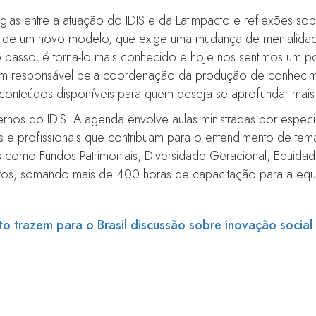
gias entre a atuação do IDIS e da Latimpacto e reflexões s
a-se de um novo modelo, que exige uma mudança de mentalidad
passo, é torna-lo mais conhecido e hoje nos sentimos um po
ém responsável pela coordenação da produção de conheci
conteúdos disponíveis para quem deseja se aprofundar mais
ernos do IDIS. A agenda envolve aulas ministradas por especi
ros e profissionais que contribuam para o entendimento de t
 como Fundos Patrimoniais, Diversidade Geracional, Equidade
ros, somando mais de 400 horas de capacitação para a equ
to trazem para o Brasil discussão sobre inovação social
zem para o Brasil discussão s
investimento para impacto