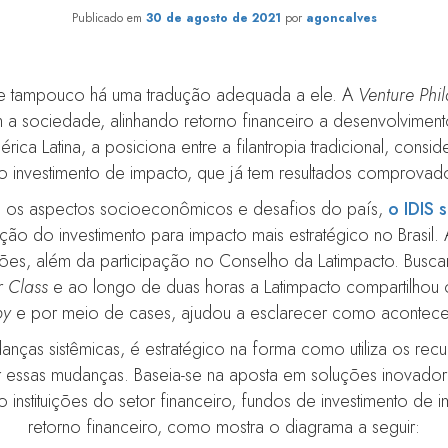
Publicado em
30 de agosto de 2021
por
agoncalves
 e tampouco há uma tradução adequada a ele. A
Venture Phi
m a sociedade, alinhando retorno financeiro a desenvolvimen
ica Latina, a posiciona entre a filantropia tradicional, con
o investimento de impacto, que já tem resultados comprovad
e os aspectos socioeconômicos e desafios do país,
o IDIS 
o do investimento para impacto mais estratégico no Brasil. A
ões, além da participação no Conselho da Latimpacto. Busca
 Class
e ao longo de duas horas a Latimpacto compartilhou o
py
e por meio de cases, ajudou a esclarecer como acontece 
anças sistêmicas, é estratégico na forma como utiliza os re
ar essas mudanças. Baseia-se na aposta em soluções inovad
o instituições do setor financeiro, fundos de investimento de i
retorno financeiro, como mostra o diagrama a seguir: