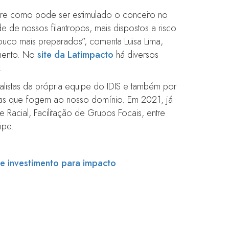
obre como pode ser estimulado o conceito no
e de nossos filantropos, mais dispostos a risco
uco mais preparados”, comenta Luisa Lima,
mento. No
site da Latimpacto
há diversos
.
alistas da própria equipe do IDIS e também por
emas que fogem ao nosso domínio. Em 2021, já
 Racial, Facilitação de Grupos Focais, entre
ipe.
 e investimento para impacto
obre inovação social e