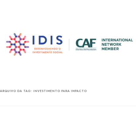
Pular
Pular
para
para
o
o
conteúdo
conteúdo
principal
secundário
ARQUIVO DA TAG:
INVESTIMENTO PARA IMPACTO
Latimpacto oferece ma