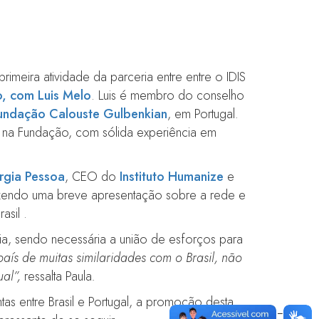
imeira atividade da parceria entre entre o IDIS
o, com Luis Melo
. Luis é membro do conselho
undação Calouste Gulbenkian
, em Portugal.
na Fundação, com sólida experiência em
rgia
Pessoa
, CEO do
Instituto
Humanize
e
fazendo uma breve apresentação sobre a rede e
asil .
ia, sendo necessária a união de esforços para
país de muitas similaridades com o Brasil, não
ual”,
ressalta Paula
.
as entre Brasil e Portugal, a promoção desta