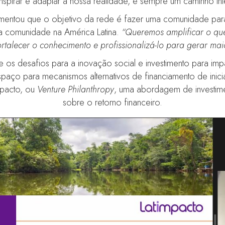
 inspirar e adaptar a nossa realidade, é sempre um caminho int
mentou que o objetivo da rede é fazer uma comunidade para
 a comunidade na América Latina.
“Queremos amplificar o qu
ortalecer o conhecimento e profissionalizá-lo para gerar ma
os desafios para a inovação social e investimento para imp
spaço para mecanismos alternativos de financiamento de inic
mpacto, ou
Venture Philanthropy
, uma abordagem de investimen
sobre o retorno financeiro.