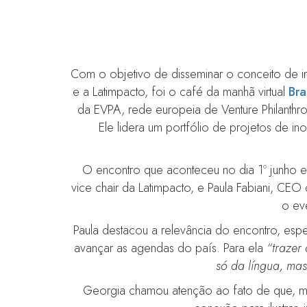
Com o objetivo de disseminar o conceito de inv
e a Latimpacto, foi o café da manhã virtual
Bra
da EVPA, rede europeia de Venture Philanthr
Ele lidera um portfólio de projetos de i
O encontro que aconteceu no dia 1º junho e
vice chair da Latimpacto, e Paula Fabiani, CE
o eve
Paula destacou a relevância do encontro, esp
avançar as agendas do país. Para ela
“trazer 
só da língua, mas
Georgia chamou atenção ao fato de que, mesm