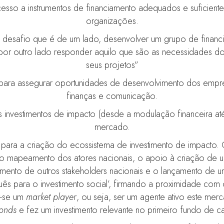
so a instrumentos de financiamento adequados e suficiente
organizações.
o desafio que é de um lado, desenvolver um grupo de financi
) e por outro lado responder aquilo que são as necessidades
seus projetos”
ara assegurar oportunidades de desenvolvimento dos empree
finanças e comunicação.
 investimentos de impacto (desde a modulação financeira at
mercado.
 para a criação do ecossistema de investimento de impacto.
 mapeamento dos atores nacionais, o apoio à criação de u
amento de outros stakeholders nacionais e o lançamento de 
ês para o investimento social’, firmando a proximidade com o
r-se um
market player
, ou seja, ser um agente ativo este mer
bonds
e fez um investimento relevante no primeiro fundo de ca