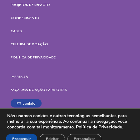
PROJETOS DE IMPACTO
CONHECIMENTO
CASES
CULTURA DE DOAÇÃO
POLÍTICA DE PRIVACIDADE
IMPRENSA
FAÇA UMA DOAÇÃO PARA O IDIS
contato
Nós usamos cookies e outras tecnologias semelhantes para
Rua Paes Leme, 524, cj.165
melhorar a sua experiência. Ao continuar a navegação, você
Pinheiros, São Paulo - SP
concorda com tal monitoramento.
Política de Privacidade.
CEP: 05424-904
Tel. (11) 3914-6700
Prosseguir
Rejeitar
Personalizar