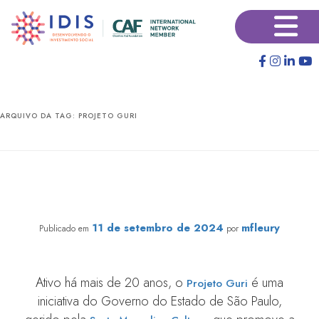
Pular
Pular
×
para
para
o
o
conteúdo
conteúdo
principal
secundário
ARQUIVO DA TAG:
PROJETO GURI
Matéria do Valor Econômico destaca poder
transformador de programas de música nas periferias e
menciona avaliações de impacto do IDIS
11 de setembro de 2024
mfleury
Publicado em
por
Ativo há mais de 20 anos, o
é uma
Projeto Guri
iniciativa do Governo do Estado de São Paulo,