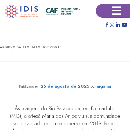
Pular
Pular
×
para
para
o
o
conteúdo
conteúdo
principal
secundário
ARQUIVO DA TAG:
BELO HORIZONTE
Da base para o topo: como a Nossa Cidade fortalece
comunidades em Brumadinho e na Grande BH
25 de agosto de 2025
mgama
Publicado em
por
Às margens do Rio Paraopeba, em Brumadinho
(MG), a artesã Maria dos Anjos viu sua comunidade
ser devastada pelo rompimento em 2019. Pouco