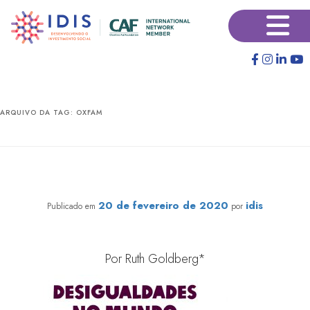
Pular
Pular
×
para
para
o
o
conteúdo
conteúdo
principal
secundário
ARQUIVO DA TAG:
OXFAM
O que o relatório OXFAM 2019 tem a dizer para
famílias filantropas brasileiras?
20 de fevereiro de 2020
idis
Publicado em
por
Por Ruth Goldberg*