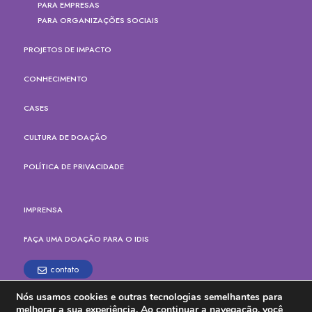
PARA EMPRESAS
PARA ORGANIZAÇÕES SOCIAIS
PROJETOS DE IMPACTO
CONHECIMENTO
CASES
CULTURA DE DOAÇÃO
POLÍTICA DE PRIVACIDADE
IMPRENSA
FAÇA UMA DOAÇÃO PARA O IDIS
contato
Nós usamos cookies e outras tecnologias semelhantes para
Rua Paes Leme, 524, cj.165
melhorar a sua experiência. Ao continuar a navegação, você
Pinheiros, São Paulo - SP