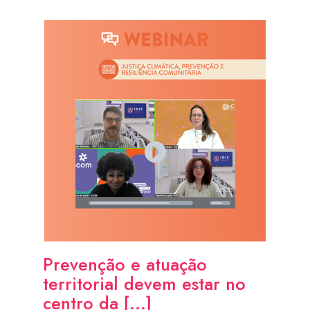
Prevenção e atuação
territorial devem estar no
centro da [...]