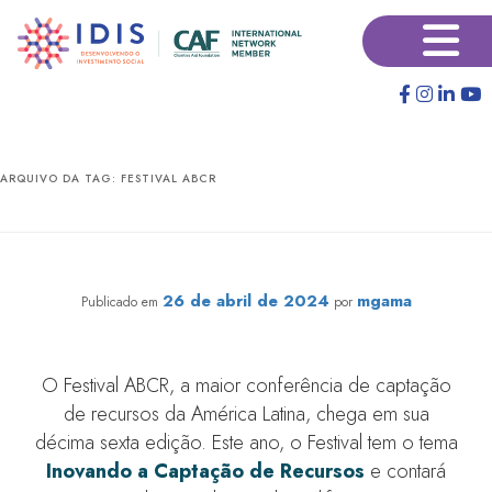
Pular
Pular
×
para
para
o
o
conteúdo
conteúdo
principal
secundário
ARQUIVO DA TAG:
FESTIVAL ABCR
IDIS é um dos apoiadores do Festival ABCR 2024!
26 de abril de 2024
mgama
Publicado em
por
O Festival ABCR, a maior conferência de captação
de recursos da América Latina, chega em sua
décima sexta edição. Este ano, o Festival tem o tema
Inovando a Captação de Recursos
e contará