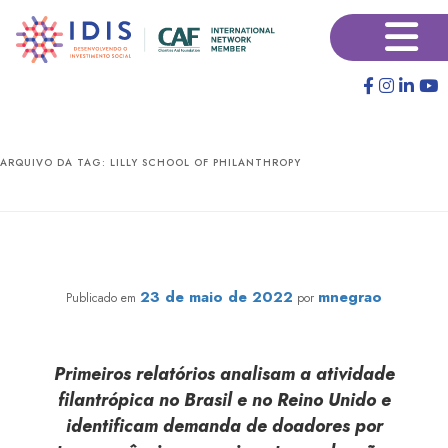
Pular
Pular
×
para
para
o
o
conteúdo
conteúdo
principal
secundário
ARQUIVO DA TAG:
LILLY SCHOOL OF PHILANTHROPY
Pesquisa global detalha as tendências em práticas de
doações digitais e modelos inovadores em oito países
23 de maio de 2022
mnegrao
Publicado em
por
Primeiros relatórios analisam a atividade
filantrópica no Brasil e no Reino Unido
e
identificam demanda de doadores por