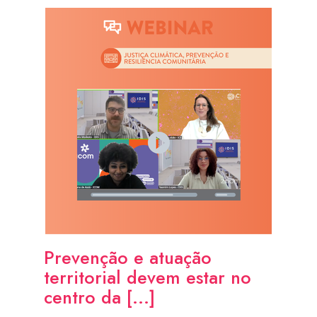
Prevenção e atuação
territorial devem estar no
centro da [...]