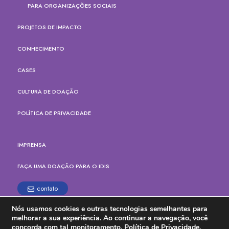
PARA ORGANIZAÇÕES SOCIAIS
PROJETOS DE IMPACTO
CONHECIMENTO
CASES
CULTURA DE DOAÇÃO
POLÍTICA DE PRIVACIDADE
IMPRENSA
FAÇA UMA DOAÇÃO PARA O IDIS
contato
Nós usamos cookies e outras tecnologias semelhantes para
Rua Paes Leme, 524, cj.165
melhorar a sua experiência. Ao continuar a navegação, você
Pinheiros, São Paulo - SP
concorda com tal monitoramento.
Política de Privacidade.