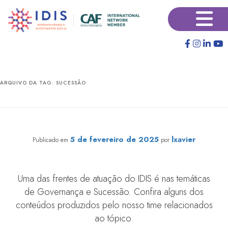
Pular
Pular
×
para
para
o
o
conteúdo
conteúdo
principal
secundário
ARQUIVO DA TAG:
SUCESSÃO
#Conhecimento: Governança e Sucessão
5 de fevereiro de 2025
lxavier
Publicado em
por
Uma das frentes de atuação do IDIS é nas temáticas
de Governança e Sucessão. Confira alguns dos
conteúdos produzidos pelo nosso time relacionados
ao tópico.