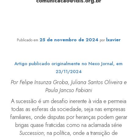
comunicacao@idis.org.br
Sucessão em organizações sociais: agir antes que seja
tarde
25 de novembro de 2024
lxavier
Publicado em
por
Artigo publicado originalmente no Nexo Jornal, em
23/11/2024
Por Felipe Insunza Groba, Juliana Santos Oliveira e
Paula Jancso Fabiani
A sucessão é um desafio inerente à vida e permeia
todas as esferas da sociedade, seja nas empresas
familiares, onde disputas por heranças podem gerar
brigas quase fraticidas como na aclamada série
Succession
; na política, onde a transição de