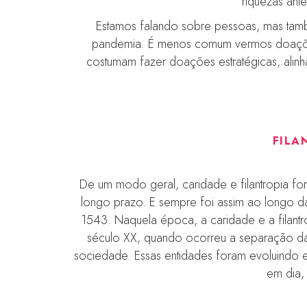
riquezas ante
Estamos falando sobre pessoas, mas també
pandemia. É menos comum vermos doações 
costumam fazer doações estratégicas, alin
FILA
De um modo geral, caridade e filantropia fo
longo prazo. E sempre foi assim ao longo da h
1543. Naquela época, a caridade e a filantr
século XX, quando ocorreu a separação da I
sociedade. Essas entidades foram evoluindo
em dia,