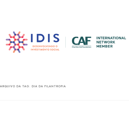
Pular
Pular
para
para
o
o
conteúdo
conteúdo
principal
secundário
ARQUIVO DA TAG:
DIA DA FILANTROPIA
Dia da Filantropia