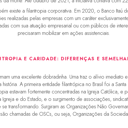
s da morte. Até outubro de 2021, a iniciativa contava com 22
m existe a filantropia corporativa. Em 2020, o Banco Itaú 
realizadas pelas empresas com um caráter exclusivamente
hadas com sua atuação empresarial ou com públicos de int
precisaram mobilizar em ações assistenciais.
NTROPIA E CARIDADE: DIFERENÇAS E SEMELH
rmam uma excelente dobradinha. Uma traz o alívio imediato e 
istória. A primeira entidade filantrópica no Brasil foi a Sa
opia estavam fortemente concentradas na Igreja Católica, e 
greja e do Estado, e o surgimento de associações, sindicat
 e se transformando. Surgiram as Organizações Não Govern
 são chamadas de OSCs, ou seja, Organizações da Sociedad