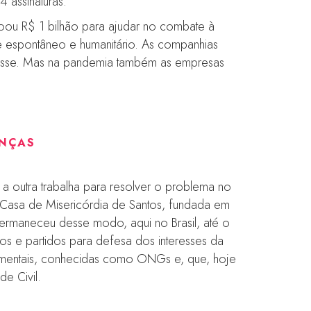
4 assinaturas.
doou R$ 1 bilhão para ajudar no combate à
 espontâneo e humanitário. As companhias
eresse. Mas na pandemia também as empresas
ANÇAS
a outra trabalha para resolver o problema no
nta Casa de Misericórdia de Santos, fundada em
permaneceu desse modo, aqui no Brasil, até o
os e partidos para defesa dos interesses da
amentais, conhecidas como ONGs e, que, hoje
e Civil.