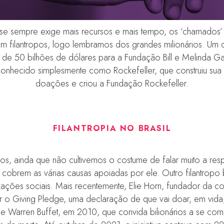
e sempre exige mais recursos e mais tempo, os ‘chamados’ 
m filantropos, logo lembramos dos grandes milionários. Um do
 de 50 bilhões de dólares para a Fundação Bill e Melinda Gat
onhecido simplesmente como Rockefeller, que construiu sua fo
doações e criou a Fundação Rockefeller.
FILANTROPIA NO BRASIL
pos, ainda que não cultivemos o costume de falar muito a res
 cobrem as várias causas apoiadas por ele. Outro filantropo 
ações sociais. Mais recentemente, Elie Horn, fundador da co
ssinar o Giving Pledge, uma declaração de que vai doar, em vi
tes e Warren Buffet, em 2010, que convida bilionários a se 