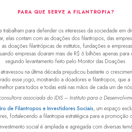
PARA QUE SERVE A FILANTROPIA?
vos e trabalham para defender os interesses da sociedade e
nar, elas contam com as doações dos filantropos, das empre
 doações filantrópicas de institutos, fundações e empresas 
 quando empresas doaram mais de R$ 6 bilhões apenas para
segundo levantamento feito pelo Monitor das Doações.
 atravessou na última década prejudicou bastante o crescimen
irado esse jogo, mostrando a doadores e filantropos, que a 
melhor para todos e todas está nas mãos de cada um de nós
onsultora associada do IDIS – Instituto para o Desenvolvim
iro de Filantropos e Investidores Sociais
, um espaço exclu
res, fortalecendo a filantropia estratégica para a promoção 
 investimento social é ampliada e agregada com diversas temá