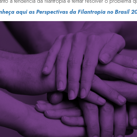
nto a tendência da filantropia é tentar resolver o problema 
nheça aqui as Perspectivas da Filantropia no Brasil 2