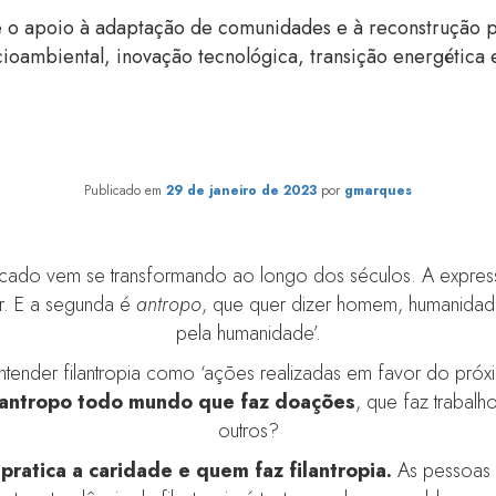
 o apoio à adaptação de comunidades e à reconstrução pó
ioambiental, inovação tecnológica, transição energética e 
O que é filantropia?
Publicado em
29 de janeiro de 2023
por
gmarques
nificado vem se transformando ao longo dos séculos. A expr
or. E a segunda é
antropo
, que quer dizer homem, humanidade. 
pela humanidade’.
nder filantropia como ‘ações realizadas em favor do próxi
lantropo todo mundo que faz doações
, que faz trabalh
outros?
ratica a caridade e quem faz filantropia.
As pessoas q