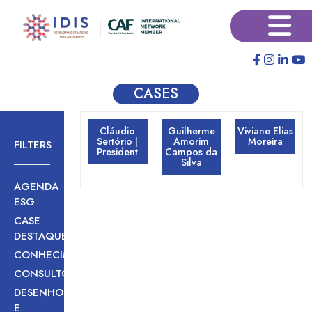
Pular
Pular
×
para
para
o
o
conteúdo
conteúdo
principal
secundário
CASES
Cláudio
Guilherme
Viviane Elias
Sertório |
Amorim
Moreira
FILTERS
President
Campos da
Silva
AGENDA
ESG
CASE
DESTAQUE
CONHECIMENTO
CONSULTORIA
DESENHO
E