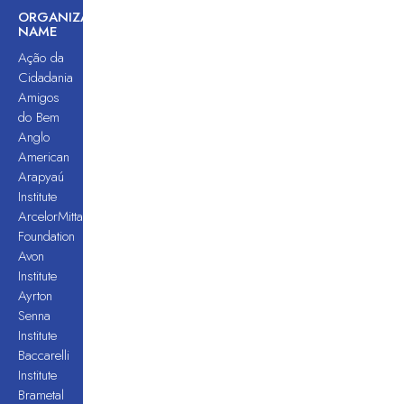
ORGANIZATION
NAME
Ação da
Cidadania
Amigos
do Bem
Anglo
American
Arapyaú
Institute
ArcelorMittal
Foundation
Avon
Institute
Ayrton
Senna
Institute
Baccarelli
Institute
Brametal