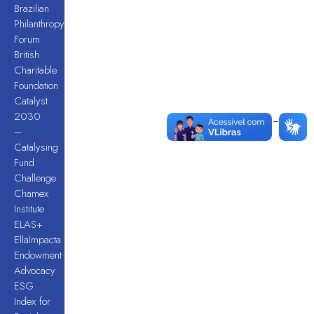
Brazilian
Philanthropy
Forum
British
Charitable
Foundation
Catalyst
2030
–
Catalysing
Fund
Challenge
Chamex
Institute
ELAS+
EllaImpacta
Endowment
Advocacy
ESG
Index for