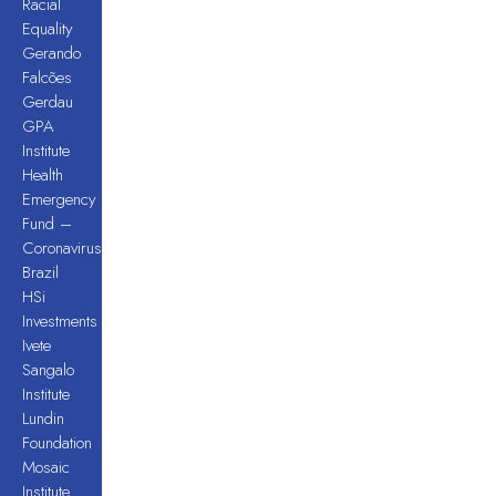
Racial
Equality
Gerando
Falcões
Gerdau
GPA
Institute
Health
Emergency
Fund –
Coronavirus
Brazil
HSi
Investments
Ivete
Sangalo
Institute
Lundin
Foundation
Mosaic
Institute