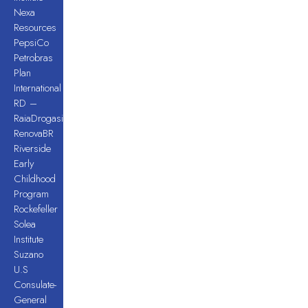
Nexa
Resources
PepsiCo
Petrobras
Plan
International
RD –
RaiaDrogasil
RenovaBR
Riverside
Early
Childhood
Program
Rockefeller
Solea
Institute
Suzano
U.S
Consulate-
General