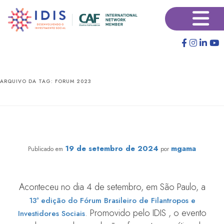
Pular
Pular
×
para
para
o
o
conteúdo
conteúdo
principal
secundário
ARQUIVO DA TAG:
FORUM 2023
Veja as fotos da 13° edição do Fórum Brasileiro de
Filantropos e Investidores Sociais
19 de setembro de 2024
mgama
Publicado em
por
Aconteceu no dia 4 de setembro, em São Paulo, a
13ª edição do Fórum Brasileiro de Filantropos e
. Promovido pelo IDIS , o evento
Investidores Sociais