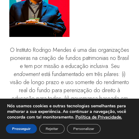
O Instituto Rodrigo Mendes é uma das organizações
pioneiras na criação de fundos patrimoniais no Brasil
e tem por missão a educação inclusiva. Seu
endowment
está fundamentado em três pilares: (i)
visão de longo prazo e uso somente do rendimento
real do fundo para perenização do direito à
educação para todos; (ii) governança baseada em
agilidade e transparência, tendo como elemento
Nós usamos cookies e outras tecnologias semelhantes para
melhorar a sua experiência. Ao continuar a navegação, você
estruturante um Comitê de Investimentos voltado para
concorda com tal monitoramento.
Política de Privacidade.
apoiar as decisões em torno da alocação dos
Prosseguir
Rejeitar
Personalizar
recursos no mercado financeiro; e (iii) engajamento
através de um Conselho Curador, responsável pelo