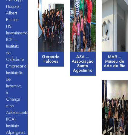
Hospital
Albert
Einstein
HSi
Investimentos
ICE –
Instituto
de
Gerando
ASA –
MAR –
Cidadania
Falcões
Associação
Museu de
Empresarial
Santo
Arte do Rio
Agostinho
Instituição
de
Incentivo
à
Criança
e ao
Adolescente
(ICA)
Instituto
Alpargatas