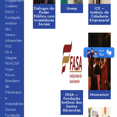
Engajamento
Coletivo
Diálogos do
Unesp
ICE –
FASA –
Poder
Instituto de
Público com
Cidadania
Fundação
Investidores
Empresarial
Antônio
Sociais
dos
Santos
Abranches
FAZ
Fé e
Alegria
FEHOSP
Firjan
Fórum
Brasileiro
de
Filantropos
FASA –
Musicarium
e
Fundação
Antônio dos
Investidores
Santos
Sociais
Abranches
Fundação