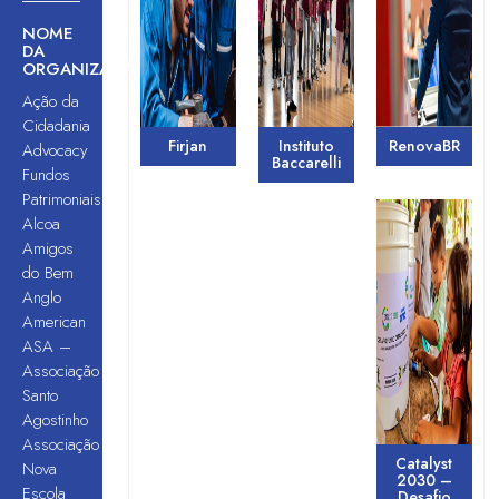
NOME
DA
ORGANIZAÇÃO
Ação da
Cidadania
Firjan
Instituto
RenovaBR
Advocacy
Baccarelli
Fundos
Patrimoniais
Alcoa
Amigos
do Bem
Anglo
American
ASA –
Associação
Santo
Agostinho
Associação
Catalyst
Nova
2030 –
Escola
Desafio