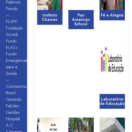
Pelerson
Penido
–
Instituto
Pan
Fé e Alegria
Chamex
American
FLUPP
School
Fundação
Sicredi
Fundo
ELAS+
Fundo
Emergencial
para a
Saúde
–
Coronavírus
Brasil
Gerando
Laboratório
de Educação
Falcões
Gerdau
Hospital
A.C.
Camargo