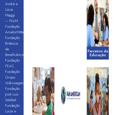
André e
Lúcia
Maggi
– FALM
Fundação
ArcelorMittal
Fundação
Britânica
de
Parceiros da
Beneficência
Educação
Fundação
FEAC
Fundação
Grupo
Volkswagen
Fundação
José Luiz
Setúbal
Fundação
Lucia e