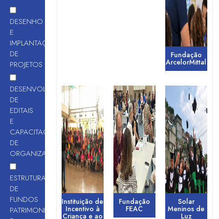
DESENHO
E
IMPLANTAÇÃO
DE
Fundação
ArcelorMittal
PROJETOS
DESENVOLVIMENTO
DE
EDITAIS
E
CAPACITAÇÃO
DE
ORGANIZAÇÕES
ESTRUTURAÇÃO
DE
FUNDOS
Instituição de
Fundação
Solar
Incentivo à
FEAC
Meninos de
PATRIMONIAIS
Criança e ao
Luz