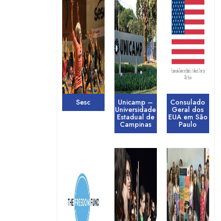
Sesc
Unicamp –
Consulado
Universidade
Geral dos
Estadual de
EUA em São
Campinas
Paulo