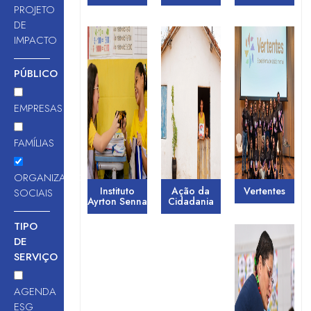
PROJETO
DE
IMPACTO
PÚBLICO
EMPRESAS
FAMÍLIAS
ORGANIZAÇÕES
Instituto
Ação da
Vertentes
SOCIAIS
Ayrton Senna
Cidadania
TIPO
DE
SERVIÇO
AGENDA
ESG