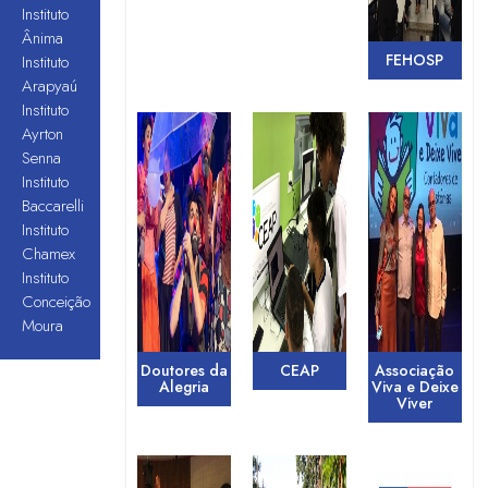
Instituto
Ânima
FEHOSP
Instituto
Arapyaú
Instituto
Ayrton
Senna
Instituto
Baccarelli
Instituto
Chamex
Instituto
Conceição
Moura
Doutores da
CEAP
Associação
Alegria
Viva e Deixe
Viver