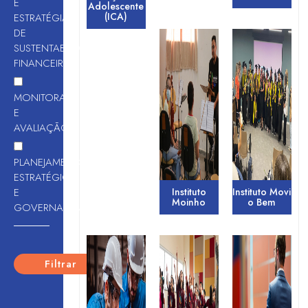
E
Adolescente
(ICA)
ESTRATÉGIAS
DE
SUSTENTABILIDADE
FINANCEIRA
MONITORAMENTO
E
AVALIAÇÃO
PLANEJAMENTO
ESTRATÉGICO
E
Instituto
Instituto Movi
Moinho
o Bem
GOVERNANÇA