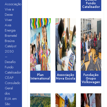
Fundo
Associação
Catalisador
Viva e
Deixe
Viver
Axia
Energia
Brametal
Braúna
Catalyst
2030
–
Desafio
Fundo
Catalisador
Plan
Associação
Fundação
CEAP
International
Nova Escola
Grupo
Volkswagen
Consulado
Geral
dos
EUA em
São