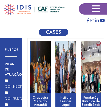
Pular
Pular
×
para
para
o
o
conteúdo
conteúdo
principal
secundário
CASES
FILTROS
PILAR
DE
ATUAÇÃO
CONHECIMENTO
Orquestra
Instituto
Fundação
CONSULTORIA
Maré do
Crescer
Britânica de
Amanhã
Legal
Beneficência