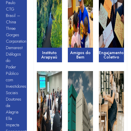
Paulo
CTG
Brasil –
China
Three
Gorges
Corporation
Demarest
Instituto
Amigos do
Engajamento
Diálogos
Arapyaú
Bem
Coletivo
do
Poder
Público
com
Investidores
Sociais
Doutores
da
Alegria
Ella
Impacta